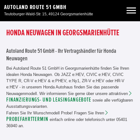
AUTOLAND ROUTE 51 GMBH
Teutoburger-Wald-Str. 15, 49124 Georgsmarienhütte
Neuwagen
HONDA NEUWAGEN IN GEORGSMARIENHÜTTE
Gebrauchtwagen
Autoland Route 51 GmbH - Ihr Vertragshändler für Honda
Neuwagen
Angebote
Bei Autoland Route 51 GmbH in Georgsmarienhütte finden Sie Ihren
idealen Honda Neuwagen. Ob JAZZ e:HEV, CIVIC e:HEV, CIVIC
TYPE R, CR-V e:HEV & e:PHEV, e:Ny1, ZR-V e:HEV oder HR-V
Service & Zubehör
e:HEV - in unserem Honda Autohaus finden Sie das passende
Neuwagenmodell. Wir informieren Sie gerne über unsere attraktiven
FINANZIERUNGS- UND LEASINGANGEBOTE
sowie alle verfügbaren
Unser Autohaus
Ausstattungsvarianten.
Fahren Sie Ihr Wunschmodell Probe! Fragen Sie Ihren
PROBEFAHRTTERMIN
einfach online oder telefonisch unter 05401
36940 an.