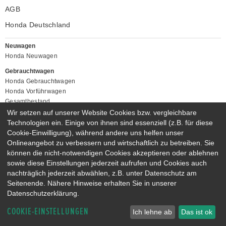
AGB
Honda Deutschland
Neuwagen
Honda Neuwagen
Gebrauchtwagen
Honda Gebrauchtwagen
Honda Vorführwagen
Gesamtbestand
Wir setzen auf unserer Website Cookies bzw. vergleichbare
NEUWAGENMODELLE
Technologien ein. Einige von ihnen sind essenziell (z.B. für diese
HONDA JAZZ E:HEV
HONDA CIVIC E:HEV
Cookie-Einwilligung), während andere uns helfen unser
HONDA PRELUDE E:HEV
HONDA HR-V E:HEV
Onlineangebot zu verbessern und wirtschaftlich zu betreiben. Sie
können die nicht-notwendigen Cookies akzeptieren oder ablehnen
HONDA ZR-V E:HEV
HONDA CR-V E:HEV & E:PHEV
sowie diese Einstellungen jederzeit aufrufen und Cookies auch
nachträglich jederzeit abwählen, z.B. unter Datenschutz am
Seitenende. Nähere Hinweise erhalten Sie in unserer
Datenschutzerklärung.
COOKIE-EINSTELLUNGEN
Ich lehne ab
Das ist ok