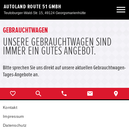
AUTOLAND ROUTE 51 GMBH
Teutoburger-Wald-Str. 15, 49124 Georgsmarienhütte
Neuwagen
GEBRAUCHTWAGEN
UNSERE GEBRAUCHTWAGEN SIND
Gebrauchtwagen
IMMER EIN GUTES ANGEBOT.
Angebote
Bitte sprechen Sie uns direkt auf unsere aktuellen Gebrauchtwagen-
Tages-Angebote an.
Service & Zubehör
Unser Autohaus
Kontakt
Impressum
Datenschutz