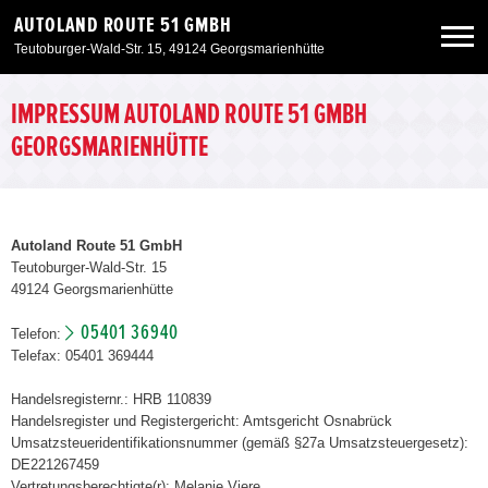
AUTOLAND ROUTE 51 GMBH
Teutoburger-Wald-Str. 15, 49124 Georgsmarienhütte
Neuwagen
IMPRESSUM AUTOLAND ROUTE 51 GMBH
GEORGSMARIENHÜTTE
Gebrauchtwagen
Angebote
Autoland Route 51 GmbH
Teutoburger-Wald-Str. 15
49124 Georgsmarienhütte
Service & Zubehör
05401 36940
Telefon:
Telefax: 05401 369444
Unser Autohaus
Handelsregisternr.: HRB 110839
Handelsregister und Registergericht: Amtsgericht Osnabrück
Umsatzsteueridentifikationsnummer (gemäß §27a Umsatzsteuergesetz):
DE221267459
Vertretungsberechtigte(r): Melanie Viere